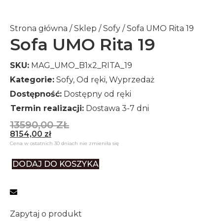
Strona główna
/
Sklep
/
Sofy
/ Sofa UMO Rita 19
Sofa UMO Rita 19
SKU:
MAG_UMO_B1x2_RITA_19
Kategorie:
Sofy
,
Od ręki
,
Wyprzedaż
Dostępność:
Dostępny od ręki
Termin realizacji:
Dostawa 3-7 dni
13590,00
ZŁ
8154,00
zł
Cena w ostatnich 30 dniach nie zmieniła się
DODAJ DO KOSZYKA
Zapytaj o produkt