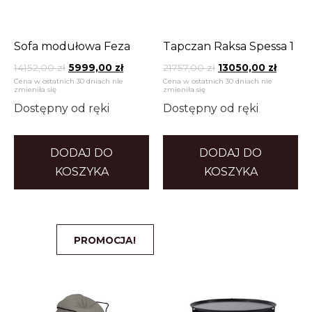
Sofa modułowa Feza
Tapczan Raksa Spessa 1
14152,00
zł
5999,00
zł
21757,00
zł
13050,00
zł
Cena w ostatnich 30 dniach nie
Cena w ostatnich 30 dniach nie
zmieniła się
zmieniła się
Dostępny od ręki
Dostępny od ręki
DODAJ DO
DODAJ DO
KOSZYKA
KOSZYKA
PROMOCJA!