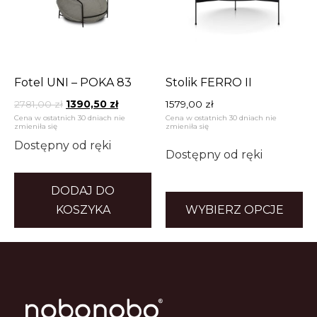
Fotel UNI – POKA 83
Stolik FERRO II
2781,00
zł
1390,50
zł
1579,00
zł
Cena w ostatnich 30 dniach nie
Cena w ostatnich 30 dniach nie
zmieniła się
zmieniła się
Dostępny od ręki
Dostępny od ręki
DODAJ DO
KOSZYKA
WYBIERZ OPCJE