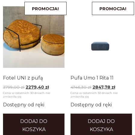
PROMOCJA!
PROMOCJA!
Fotel UNI z pufą
Pufa Umo 1 Rita 11
3799,00
zł
2279,40
zł
4746,30
zł
2847,78
zł
Cena w ostatnich 30 dniach nie
Cena w ostatnich 30 dniach nie
zmieniła się
zmieniła się
Dostępny od ręki
Dostępny od ręki
DODAJ DO
DODAJ DO
KOSZYKA
KOSZYKA