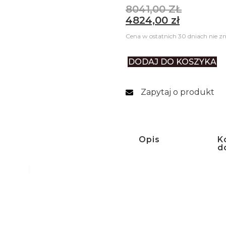
8041,00
ZŁ
4824,00
zł
Cena w ostatnich 30 dniach nie zm
DODAJ DO KOSZYKA
Zapytaj o produkt
Opis
K
d