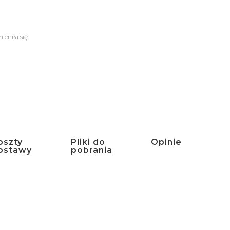
ieniła się
oszty
Pliki do
Opinie
ostawy
pobrania