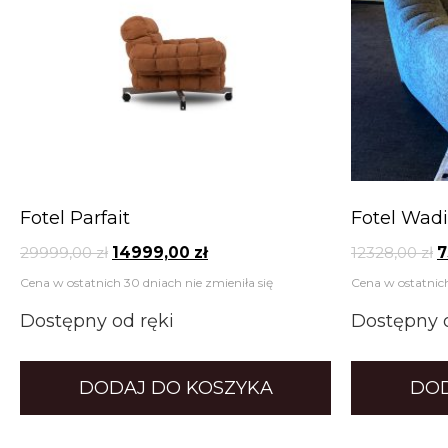
Fotel Parfait
Fotel Wadi
29999,00
zł
14999,00
zł
12328,00
zł
7
Cena w ostatnich 30 dniach nie zmieniła się
Cena w ostatnich
Dostępny od ręki
Dostępny o
DODAJ DO KOSZYKA
DOD