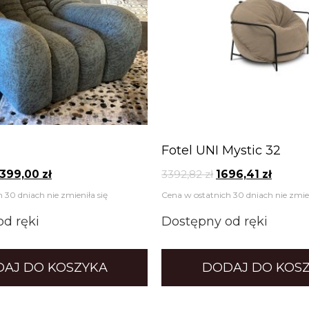
Fotel UNI Mystic 32
399,00
zł
3392,82
zł
1696,41
zł
 30 dniach nie zmieniła się
Cena w ostatnich 30 dniach nie zmien
d ręki
Dostępny od ręki
AJ DO KOSZYKA
DODAJ DO KOS