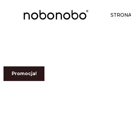
STRON
Promocja!