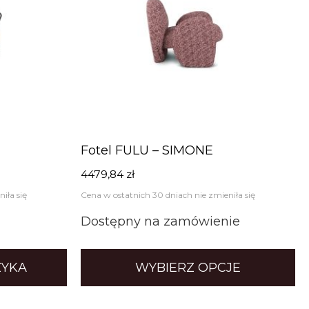
Fotel FULU – SIMONE
4479,84
zł
iła się
Cena w ostatnich 30 dniach nie zmieniła się
Dostępny na zamówienie
ZYKA
WYBIERZ OPCJE