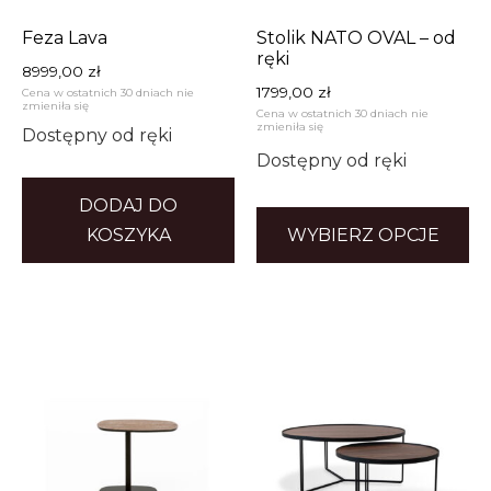
Feza Lava
Stolik NATO OVAL – od
ręki
8999,00
zł
1799,00
zł
Cena w ostatnich 30 dniach nie
zmieniła się
Cena w ostatnich 30 dniach nie
zmieniła się
Dostępny od ręki
Dostępny od ręki
DODAJ DO
KOSZYKA
WYBIERZ OPCJE