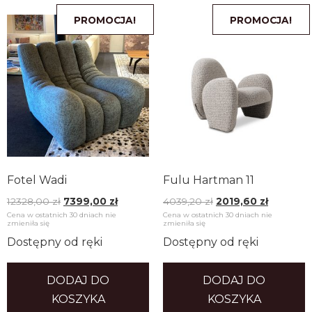
PROMOCJA!
PROMOCJA!
Fotel Wadi
Fulu Hartman 11
12328,00
zł
7399,00
zł
4039,20
zł
2019,60
zł
Cena w ostatnich 30 dniach nie
Cena w ostatnich 30 dniach nie
zmieniła się
zmieniła się
Dostępny od ręki
Dostępny od ręki
DODAJ DO
DODAJ DO
KOSZYKA
KOSZYKA