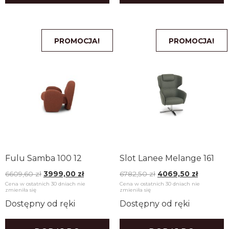
PROMOCJA!
PROMOCJA!
Fulu Samba 100 12
Slot Lanee Melange 161
6609,60
zł
3999,00
zł
6782,50
zł
4069,50
zł
Cena w ostatnich 30 dniach nie
Cena w ostatnich 30 dniach nie
zmieniła się
zmieniła się
Dostępny od ręki
Dostępny od ręki